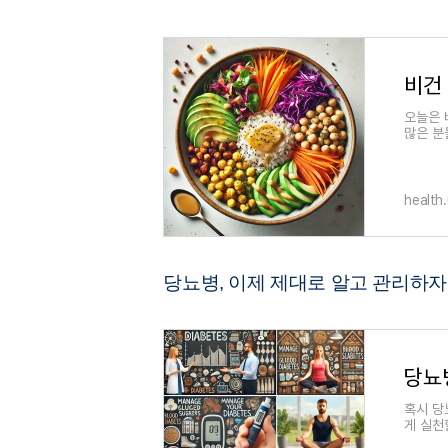
비건
오늘은 
많은 분
단은고기
health
당뇨병, 이제 제대로 알고 관리하자
당뇨
혹시 당
게 실천
활 함께