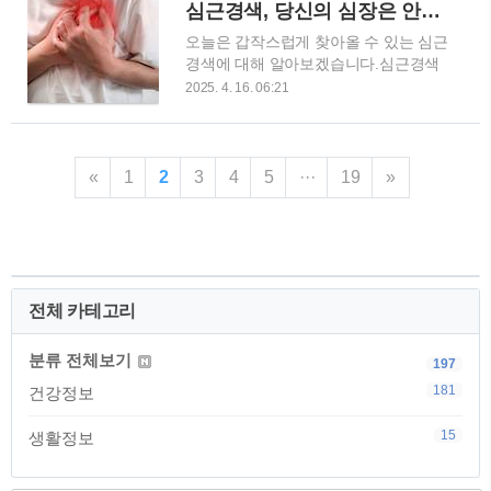
동과 스트레칭을 통해 증상을 완화하고
심근경색, 당신의 심장은 안녕하신가요?
치부'라는 식습관이에요.배가 80% 정도
진행을 늦출 수 있어요 슈로스 운동: 3
오늘은 갑작스럽게 찾아올 수 있는 심근
찼을 때 식사를 멈추는 것이죠.이러한
차원 척추 교정의 핵심 '슈로..
경색에 대해 알아보겠습니다.심근경색
소식(小食) 습관은 체내 활성산소 생성
은 빠른 대처가 중요한 질환이니만큼,
을 줄이고, 세포 손상을 예방하여 노화
2025. 4. 16. 06:21
미리 알아두는 것이 중요하겠죠? 심근
를 늦추는 데 도움을 줍니다. 2. 매일 30
경색이란 무엇인가요? 심근경색은 심장
분, 꾸준한 운동하기 규칙적인 운동은
에 혈액을 공급하는 관상동맥이 갑자기
신체 건강뿐만 아니라 노화 방지에도 효
막혀 심장 근육이 손상되는 질환입니다.
과적이에요.특히 유산소 운동과 근력 운
«
1
2
3
4
5
···
19
»
쉽게 말해, 심장 근육이 혈액과 산소를
동을 병행하면 근육량 유지와 심혈관 건
받지 못해 괴사 하는 상태를 말합니다.
강에 도움이 됩니다. 하루 30분 정도의
어떤 증상이 나타나나요?가장 흔한 증
가벼운 운동..
상은 가슴 중앙이나 왼쪽에서 느껴지는
심한 통증입니다. 이 통증은 어깨나 팔
로 퍼질 수 있으며, 식은땀, 메스꺼움,
전체 카테고리
호흡곤란 등이 동반될 수 있습니다. 이
러한 증상이 나타나면 즉시 응급실을 방
분류 전체보기
197
문하는 것이 중요합니다. 뇌졸중의 주요
181
건강정보
증상고 원인, 예방방법은? 뇌졸중의 주
요증상과 원인, 예방방법은?오늘은 '뇌
졸중'에 대해 알아보겠습니다.뇌..
15
생활정보